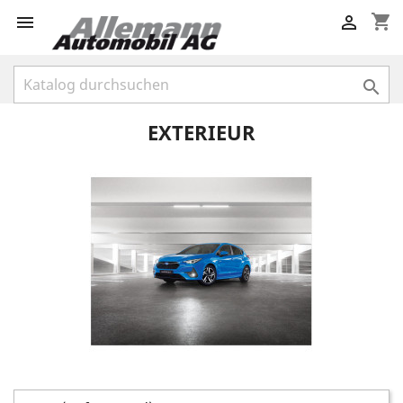
shopping_cart



EXTERIEUR