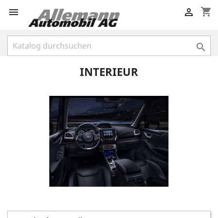
shopping_cart



INTERIEUR