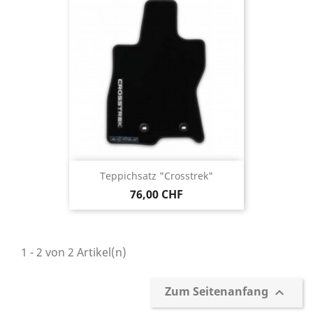
Teppichsatz "Crosstrek"
76,00 CHF
1 - 2 von 2 Artikel(n)
Zum Seitenanfang
