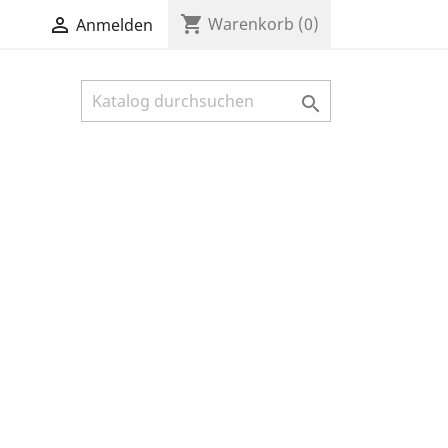
shopping_cart

Warenkorb
(0)
Anmelden
