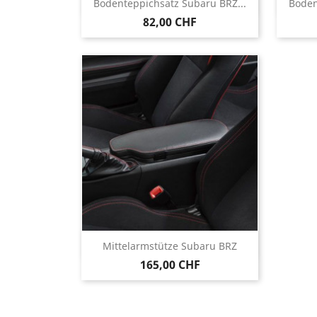
Vorschau

Bodenteppichsatz Subaru BRZ...
Boden
82,00 CHF
Vorschau

Mittelarmstütze Subaru BRZ
165,00 CHF