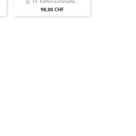
Vorschau

.
Jg. 13- Kofferraummatte...
98,00 CHF