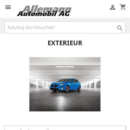
shopping_cart



EXTERIEUR